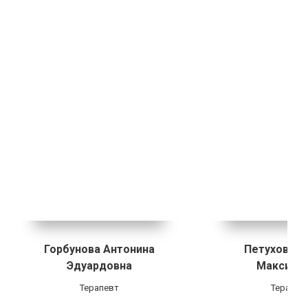
Горбунова Антонина
Петухова П
Эдуардовна
Максимо
Терапевт
Терапев