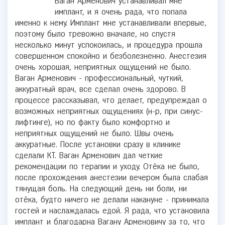
Ваган Арменович устанавливал мне
имплант, и я очень рада, что попала
именно к нему. Имплант мне устанавливали впервые,
поэтому было тревожно вначале, но спустя
несколько минут успокоилась, и процедура прошла
совершенном спокойно и безболезненно. Анестезия
очень хорошая, неприятных ощущений не было.
Ваган Арменович - профессиональный, чуткий,
аккуратный врач, все сделал очень здорово. В
процессе рассказывал, что делает, предупреждал о
возможных неприятных ощущениях (н-р, при синус-
лифтинге), но по факту было комфортно и
неприятных ощущений не было. Швы очень
аккуратные. После установки сразу в клинике
сделали КТ. Ваган Арменович дал четкие
рекомендации по терапии и уходу. Отёка не было,
после прохождения анестезии вечером была слабая
тянущая боль. На следующий день ни боли, ни
отёка, будто ничего не делали накануне - принимала
гостей и наслаждалась едой. Я рада, что установила
имплант и благодарна Вагану Арменовичу за то, что