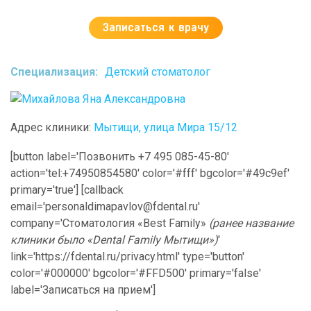
Записаться к врачу
Cпециализация:
Детский стоматолог
Адрес клиники:
Мытищи, улица Мира 15/12
[button label='Позвонить +7 495 085-45-80'
action='tel:+74950854580' color='#fff' bgcolor='#49c9ef'
primary='true'] [callback
email='personaldimapavlov@fdental.ru'
company='Стоматология «Best Family»
(ранее название
клиники было «Dental Family Мытищи»)
'
link='https://fdental.ru/privacy.html' type='button'
color='#000000' bgcolor='#FFD500' primary='false'
label='Записаться на прием']